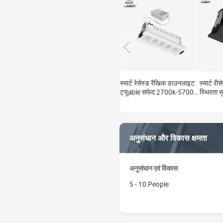
स्मार्ट रेसेस्ड रैखिक डाउनलाइट
स्मार्ट र
ट्यूable सफेद 2700k-5700k
स्थिरता स
6 "12w आवासीय उच्चारण
आवासीय उ
विरोधी-ग्लेयर दीवार धोने छत
दीवार धोन
प्रकाश व्यवस्था
अनुसंधान और विकास क्षमता
अनुसंधान एवं विकास
5 - 10 People