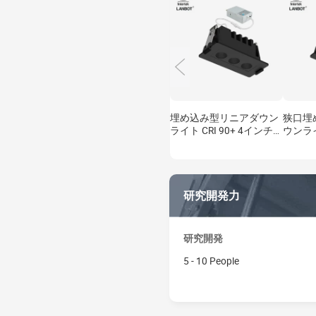
埋め込み型リニアダウン
狭口埋
ライト CRI 90+ 4インチ
ウンライ
7W 5CCT 住宅用スロット
チ 7W
アクセント照明 アンチグ
セント
レア ウォールウォッシュ
スポッ
シーリングライト ETL IC
グライト
研究開発力
認証済み
研究開発
5 - 10 People