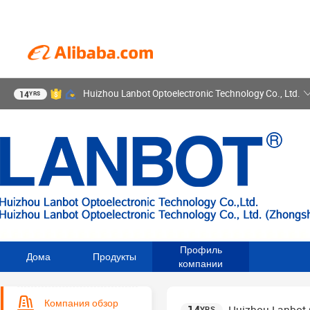
Huizhou Lanbot Optoelectronic Technology Co., Ltd.
14
YRS
Профиль
Дома
Продукты
компании
Компания обзор
YRS