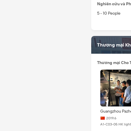
Nghiên cứu và Ph
5 - 10 People
Thương mại K
Thương mại Cho 
Guangzhou Pazh
Exhibition
2019.6
A1-C03-05 HK light