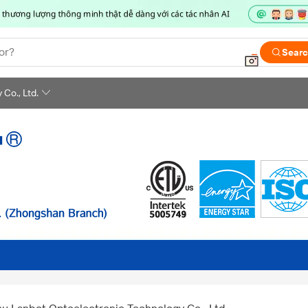
or?
Sear
Co., Ltd.