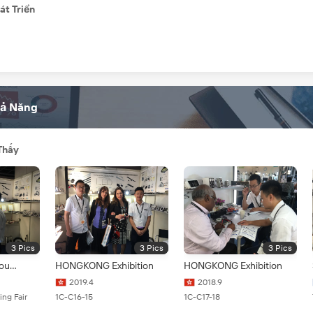
át Triển
hả Năng
Thấy
3
Pics
3
Pics
3
Pics
ou
HONGKONG Exhibition
HONGKONG Exhibition
2019.4
2018.9
ing Fair
1C-C16-15
1C-C17-18