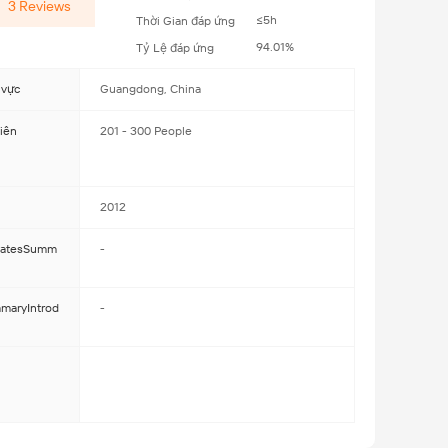
3
Reviews
≤5h
Thời Gian đáp ứng
94.01%
Tỷ Lệ đáp ứng
 vực
Guangdong, China
iên
201 - 300 People
2012
icatesSumm
-
maryIntrod
-