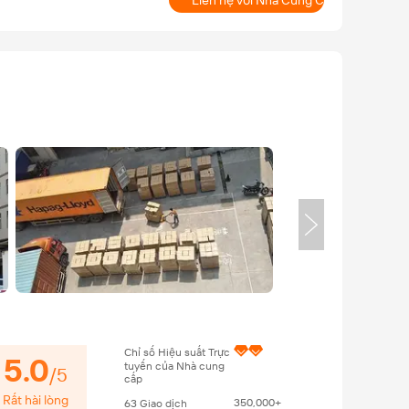
Liên hệ với Nhà Cung Cấp
Chỉ số Hiệu suất Trực
5.0
tuyến của Nhà cung
/
5
cấp
Rất hài lòng
350,000+
63
Giao dịch