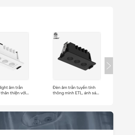
ight âm trần
Đèn âm trần tuyến tính
 thân thiện với
thông minh ETL, ánh sáng
, không nhấp
trắng điều chỉnh được
ế độ màu, 4
2700K-5700K, 4 inch, 7W,
dùng cho nhà ở,
dùng cho nhà ở, chống
i, chiếu sáng
chói, chiếu sáng theo chu
 trần, đạt
kỳ sinh học
L