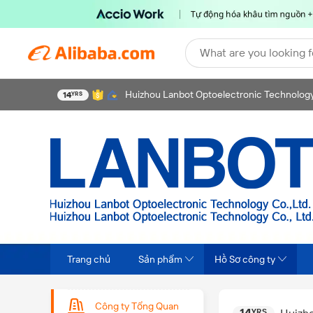
What are you looking f
Huizhou Lanbot Optoelectronic Technology 
14
YRS
Trang chủ
Sản phẩm
Hồ Sơ công ty
Công ty Tổng Quan
14
YRS