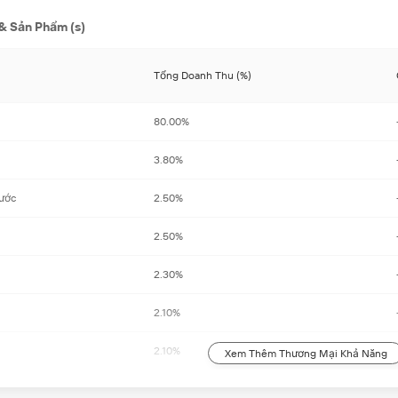
 & Sản Phẩm (s)
Tổng Doanh Thu (%)
80.00%
3.80%
nước
2.50%
2.50%
2.30%
2.10%
2.10%
Xem Thêm Thương Mại Khả Năng
2.00%