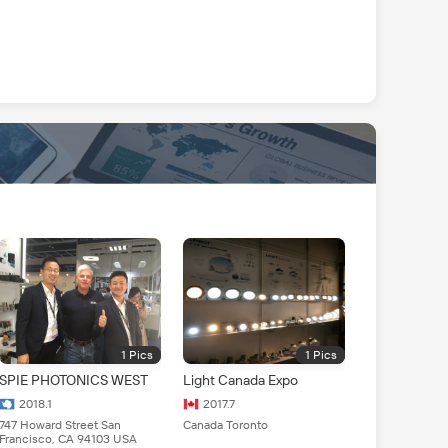
1
Pics
1
Pics
SPIE PHOTONICS WEST
Light Canada Expo
2018.1
2017.7
747 Howard Street San
Canada Toronto
Francisco, CA 94103 USA